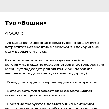
Тур «Башня»
4 500
р.
Тур «Башня» (2 часа) Во время тура на вашем пути
встретятся невероятные пейзажи, вы покорите не
одну вершину и спуск.
Бездорожье оставит максимум эмоций, за
которыми вы ещё не раз вернетесь в Мотопрокат74!
Маршрут подходит для опытных райдеров (по
желанию всегда можно усложнить дорогу)
• Выезд проходит в сопровождении инструктора
• В стоимость тура входит аренда мотоцикла и
комплект защитной экипировки
• Права не требуются: все мотоциклы/питбайки
являются спорт-инвентарём и не предназначены